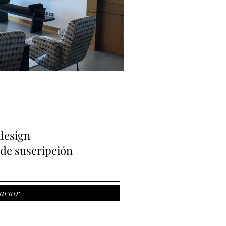
design
de suscripción
nviar