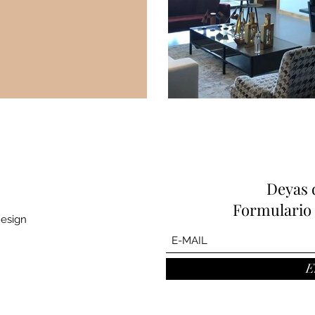
Deyas 
Formulario 
Design
E